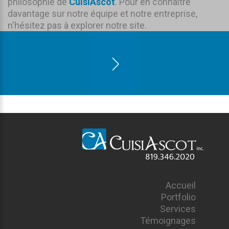
philosophie de
CuisiAscot
. Pour en connaître
davantage sur notre équipe et notre entreprise,
n'hésitez pas à explorer notre site.
Accueil
Portfolio
Services
Témoignages