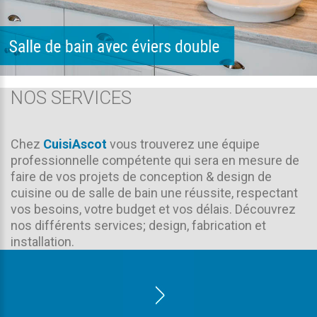
NOS SERVICES
Chez
CuisiAscot
vous trouverez une équipe
professionnelle compétente qui sera en mesure de
faire de vos projets de
conception & design de
cuisine
ou de
salle de bain
une réussite, respectant
vos besoins, votre budget et vos délais. Découvrez
nos différents services; design, fabrication et
installation.